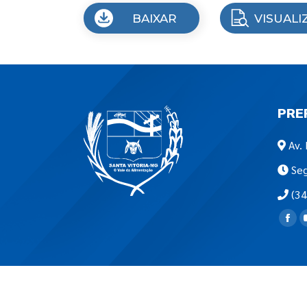
BAIXAR
VISUALI
PRE
Av. 
Seg
(34
Encon