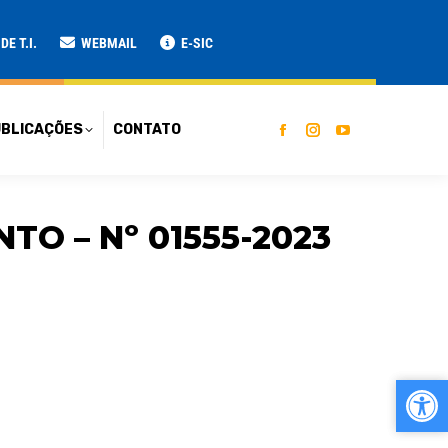
ATO
E T.I.
WEBMAIL
E-SIC
BLICAÇÕES
CONTATO
O – Nº 01555-2023
Ab
Ab