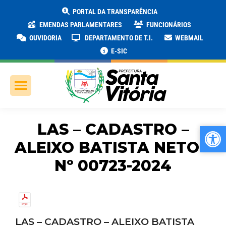
PORTAL DA TRANSPARÊNCIA
EMENDAS PARLAMENTARES
FUNCIONÁRIOS
OUVIDORIA
DEPARTAMENTO DE T.I.
WEBMAIL
E-SIC
LAS – CADASTRO –
Ab
Ab
ALEIXO BATISTA NETO –
Nº 00723-2024
LAS – CADASTRO – ALEIXO BATISTA