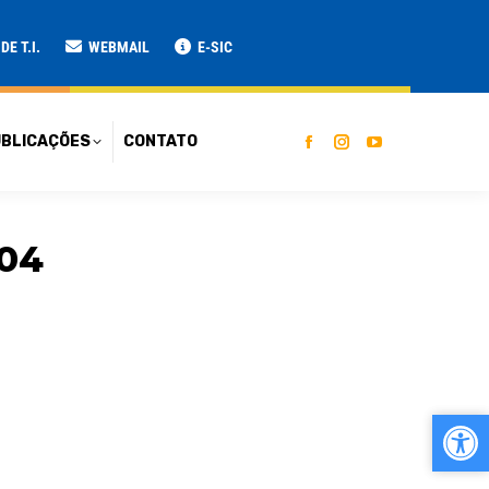
ATO
E T.I.
WEBMAIL
E-SIC
BLICAÇÕES
CONTATO
 04
Ab
Ab