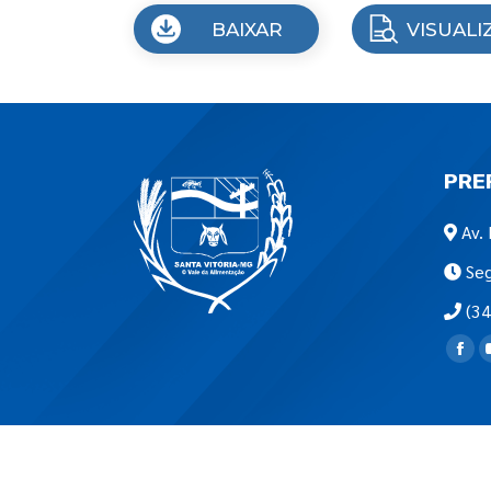
BAIXAR
VISUALI
PRE
Av. 
Seg
(34
Encon