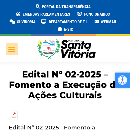
PORTAL DA TRANSPARÊNCIA
EMENDAS PARLAMENTARES
FUNCIONÁRIOS
OUVIDORIA
DEPARTAMENTO DE T.I.
WEBMAIL
E-SIC
Edital Nº 02-2025 –
Ab
Ab
Fomento a Execução de
Ações Culturais
Edital Nº 02-2025 - Fomento a