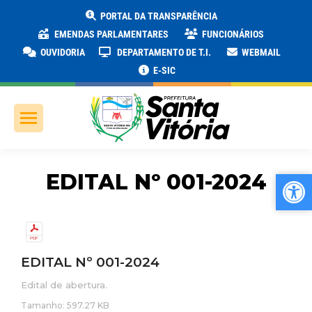
PORTAL DA TRANSPARÊNCIA
EMENDAS PARLAMENTARES
FUNCIONÁRIOS
OUVIDORIA
DEPARTAMENTO DE T.I.
WEBMAIL
E-SIC
Ab
Ab
EDITAL Nº 001-2024
EDITAL Nº 001-2024
Edital de abertura.
Tamanho: 597.27 KB