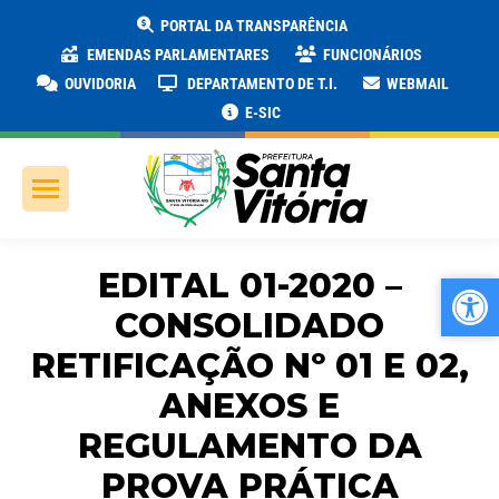
PORTAL DA TRANSPARÊNCIA
EMENDAS PARLAMENTARES
FUNCIONÁRIOS
OUVIDORIA
DEPARTAMENTO DE T.I.
WEBMAIL
E-SIC
EDITAL 01-2020 –
Ab
Ab
CONSOLIDADO
RETIFICAÇÃO Nº 01 E 02,
ANEXOS E
REGULAMENTO DA
PROVA PRÁTICA