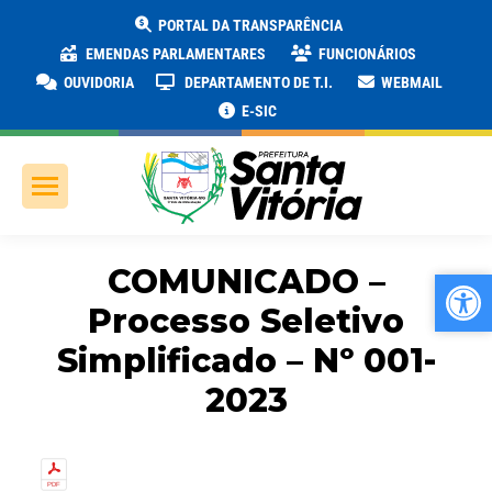
PORTAL DA TRANSPARÊNCIA
EMENDAS PARLAMENTARES
FUNCIONÁRIOS
OUVIDORIA
DEPARTAMENTO DE T.I.
WEBMAIL
E-SIC
COMUNICADO –
Ab
Ab
Processo Seletivo
Simplificado – Nº 001-
2023