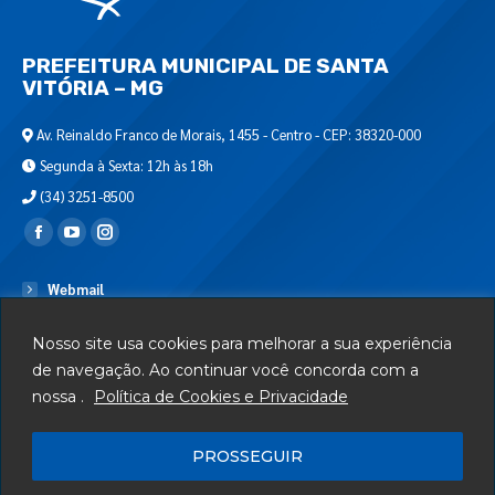
PREFEITURA MUNICIPAL DE SANTA
VITÓRIA – MG
Av. Reinaldo Franco de Morais, 1455 - Centro - CEP: 38320-000
Segunda à Sexta: 12h às 18h
(34) 3251-8500
Encontre-nos em:
Webmail
Departamento de T.I.
Nosso site usa cookies para melhorar a sua experiência
Serviços
de navegação. Ao continuar você concorda com a
nossa .
Política de Cookies e Privacidade
Telefones Úteis
Mapa do Site
PROSSEGUIR