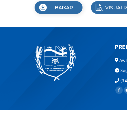
BAIXAR
VISUALI
PRE
Av. 
Seg
(34
Encon