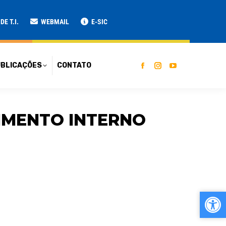
ATO
E T.I.
WEBMAIL
E-SIC
BLICAÇÕES
CONTATO
GIMENTO INTERNO
Ab
Ab