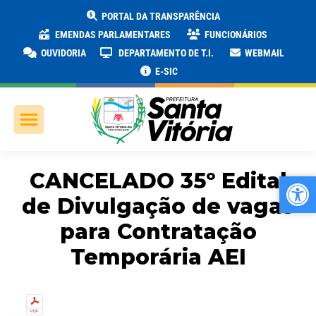
PORTAL DA TRANSPARÊNCIA
EMENDAS PARLAMENTARES
FUNCIONÁRIOS
OUVIDORIA
DEPARTAMENTO DE T.I.
WEBMAIL
E-SIC
CANCELADO 35º Edital
Ab
Ab
de Divulgação de vagas
para Contratação
Temporária AEI