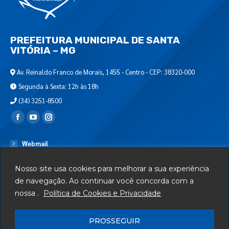
PREFEITURA MUNICIPAL DE SANTA
VITÓRIA – MG
Av. Reinaldo Franco de Morais, 1455 - Centro - CEP: 38320-000
Segunda à Sexta: 12h às 18h
(34) 3251-8500
Encontre-nos em:
Webmail
Departamento de T.I.
Nosso site usa cookies para melhorar a sua experiência
Serviços
de navegação. Ao continuar você concorda com a
nossa .
Política de Cookies e Privacidade
Telefones Úteis
Mapa do Site
PROSSEGUIR