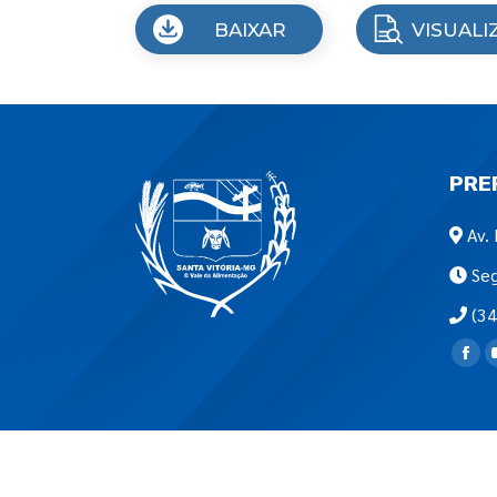
BAIXAR
VISUALI
PRE
Av. 
Seg
(34
Encon