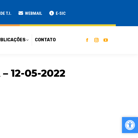
ATO
E T.I.
WEBMAIL
E-SIC
BLICAÇÕES
CONTATO
 12-05-2022
Ab
Ab