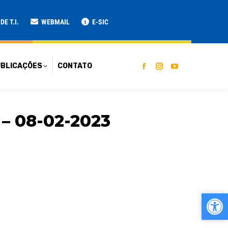
ATO
E T.I.
WEBMAIL
E-SIC
BLICAÇÕES
CONTATO
 08-02-2023
Ab
Ab