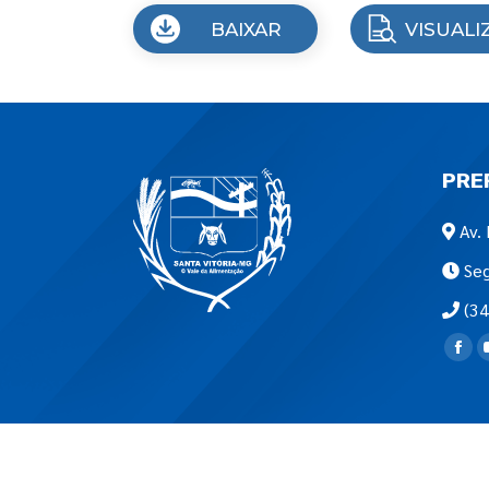
BAIXAR
VISUALI
PRE
Av. 
Seg
(34
Encon