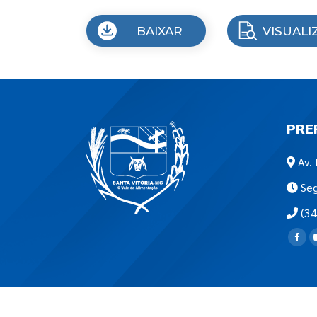
BAIXAR
VISUALI
PRE
Av. 
Seg
(34
Encon