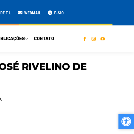
ATO
E T.I.
WEBMAIL
E-SIC
BLICAÇÕES
CONTATO
JOSÉ RIVELINO DE
A
Ab
Ab