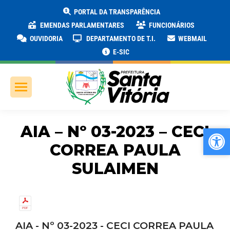
PORTAL DA TRANSPARÊNCIA
EMENDAS PARLAMENTARES
FUNCIONÁRIOS
OUVIDORIA
DEPARTAMENTO DE T.I.
WEBMAIL
E-SIC
AIA – Nº 03-2023 – CECI
Ab
Ab
CORREA PAULA
SULAIMEN
AIA - Nº 03-2023 - CECI CORREA PAULA