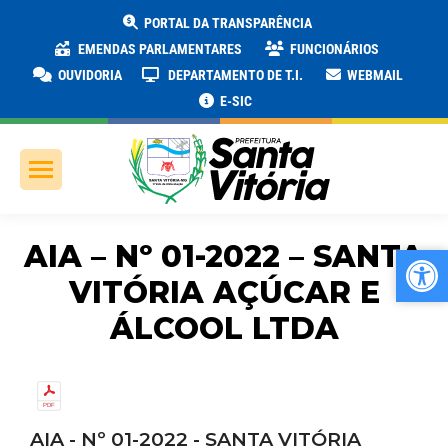
PORTAL DA TRANSPARÊNCIA
EMENDAS PARLAMENTARES
FUNCIONÁRIOS
OUVIDORIA
DEPARTAMENTO DE T.I.
WEBMAIL
E-SIC
AIA – Nº 01-2022 – SANTA
Ab
Ab
VITÓRIA AÇÚCAR E
ÁLCOOL LTDA
AIA - Nº 01-2022 - SANTA VITÓRIA