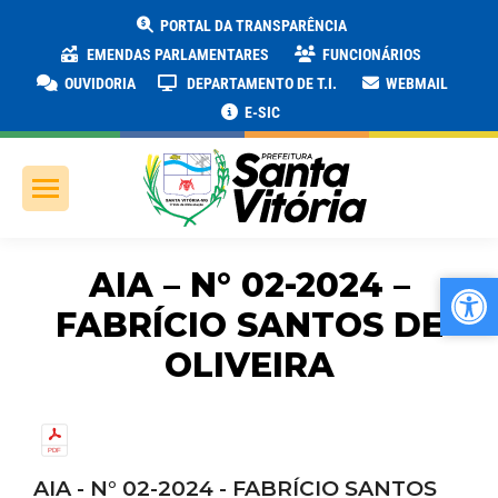
PORTAL DA TRANSPARÊNCIA
EMENDAS PARLAMENTARES
FUNCIONÁRIOS
OUVIDORIA
DEPARTAMENTO DE T.I.
WEBMAIL
E-SIC
AIA – N° 02-2024 –
Ab
Ab
FABRÍCIO SANTOS DE
OLIVEIRA
AIA - N° 02-2024 - FABRÍCIO SANTOS