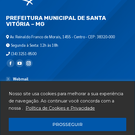
PREFEITURA MUNICIPAL DE SANTA
VITÓRIA – MG
Av. Reinaldo Franco de Morais, 1455 - Centro - CEP: 38320-000
Segunda à Sexta: 12h às 18h
(34) 3251-8500
Encontre-nos em:
Webmail
Departamento de T.I.
Nosso site usa cookies para melhorar a sua experiência
Serviços
de navegação. Ao continuar você concorda com a
nossa .
Política de Cookies e Privacidade
Telefones Úteis
Mapa do Site
PROSSEGUIR