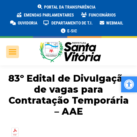
PORTAL DA TRANSPARÊNCIA
EMENDAS PARLAMENTARES
FUNCIONÁRIOS
OUVIDORIA
DEPARTAMENTO DE T.I.
WEBMAIL
E-SIC
83º Edital de Divulgação
Ab
Ab
de vagas para
Contratação Temporária
– AAE