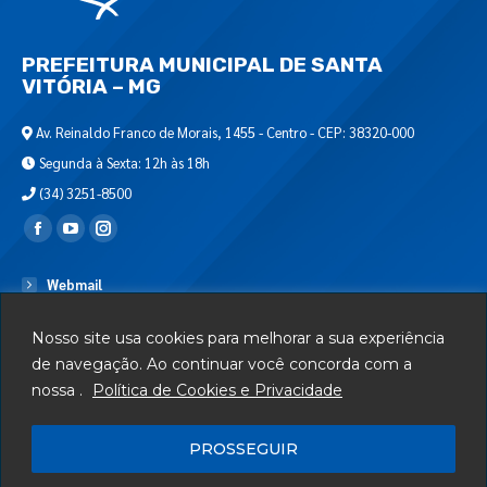
PREFEITURA MUNICIPAL DE SANTA
VITÓRIA – MG
Av. Reinaldo Franco de Morais, 1455 - Centro - CEP: 38320-000
Segunda à Sexta: 12h às 18h
(34) 3251-8500
Encontre-nos em:
Webmail
Departamento de T.I.
Nosso site usa cookies para melhorar a sua experiência
Serviços
de navegação. Ao continuar você concorda com a
nossa .
Política de Cookies e Privacidade
Telefones Úteis
Mapa do Site
PROSSEGUIR