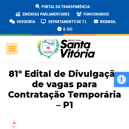
PORTAL DA TRANSPARÊNCIA
EMENDAS PARLAMENTARES
FUNCIONÁRIOS
OUVIDORIA
DEPARTAMENTO DE T.I.
WEBMAIL
E-SIC
81º Edital de Divulgação
Ab
Ab
de vagas para
Contratação Temporária
– P1