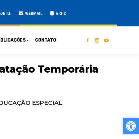
ATO
E T.I.
WEBMAIL
E-SIC
BLICAÇÕES
CONTATO
atação Temporária
 EDUCAÇÃO ESPECIAL
Ab
Ab