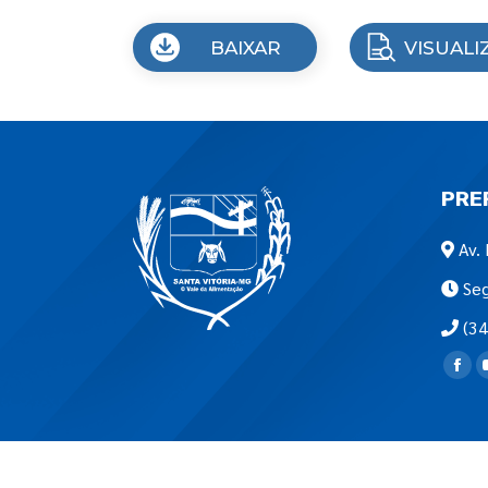
BAIXAR
VISUALI
PRE
Av. 
Seg
(34
Encon