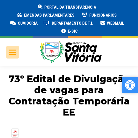
PORTAL DA TRANSPARÊNCIA
EMENDAS PARLAMENTARES
FUNCIONÁRIOS
OUVIDORIA
DEPARTAMENTO DE T.I.
WEBMAIL
E-SIC
73º Edital de Divulgação
Ab
Ab
de vagas para
Contratação Temporária
EE