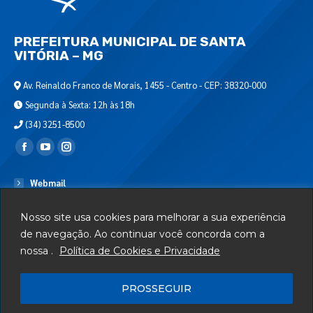
PREFEITURA MUNICIPAL DE SANTA
VITÓRIA – MG
Av. Reinaldo Franco de Morais, 1455 - Centro - CEP: 38320-000
Segunda à Sexta: 12h às 18h
(34) 3251-8500
Encontre-nos em:
Webmail
Departamento de T.I.
Nosso site usa cookies para melhorar a sua experiência
Serviços
de navegação. Ao continuar você concorda com a
nossa .
Política de Cookies e Privacidade
Telefones Úteis
Mapa do Site
PROSSEGUIR