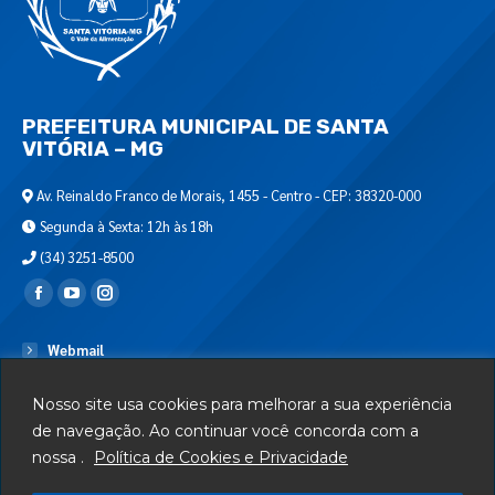
PREFEITURA MUNICIPAL DE SANTA
VITÓRIA – MG
Av. Reinaldo Franco de Morais, 1455 - Centro - CEP: 38320-000
Segunda à Sexta: 12h às 18h
(34) 3251-8500
Encontre-nos em:
Webmail
Departamento de T.I.
Nosso site usa cookies para melhorar a sua experiência
Serviços
de navegação. Ao continuar você concorda com a
nossa .
Política de Cookies e Privacidade
Telefones Úteis