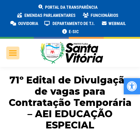
PORTAL DA TRANSPARÊNCIA
EMENDAS PARLAMENTARES
FUNCIONÁRIOS
OUVIDORIA
DEPARTAMENTO DE T.I.
WEBMAIL
E-SIC
71º Edital de Divulgação
Ab
Ab
de vagas para
Contratação Temporária
– AEI EDUCAÇÃO
ESPECIAL