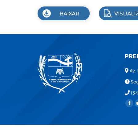
BAIXAR
VISUALI
PRE
Av. 
Seg
(34
Encon