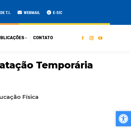
ATO
E T.I.
WEBMAIL
E-SIC
BLICAÇÕES
CONTATO
atação Temporária
ação Física
Ab
Ab