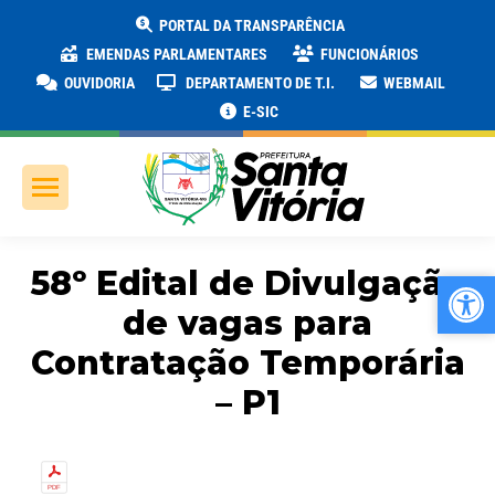
PORTAL DA TRANSPARÊNCIA
EMENDAS PARLAMENTARES
FUNCIONÁRIOS
OUVIDORIA
DEPARTAMENTO DE T.I.
WEBMAIL
E-SIC
58º Edital de Divulgação
Ab
Ab
de vagas para
Contratação Temporária
– P1