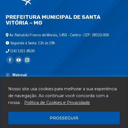
PREFEITURA MUNICIPAL DE SANTA
VITÓRIA – MG
Av. Reinaldo Franco de Morais, 1455 - Centro - CEP: 38320-000
Segunda à Sexta: 12h às 18h
(34) 3251-8500
Encontre-nos em:
Webmail
Departamento de T.I.
Nosso site usa cookies para melhorar a sua experiência
Serviços
de navegação. Ao continuar você concorda com a
nossa .
Política de Cookies e Privacidade
Telefones Úteis
Mapa do Site
PROSSEGUIR