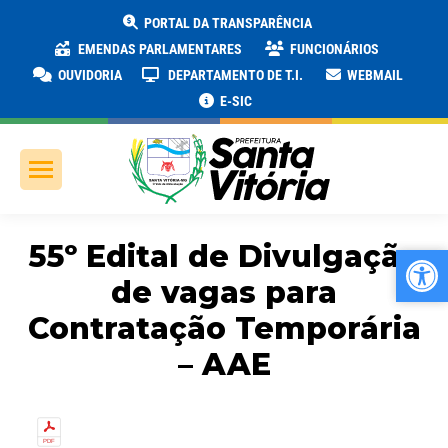
PORTAL DA TRANSPARÊNCIA
EMENDAS PARLAMENTARES
FUNCIONÁRIOS
OUVIDORIA
DEPARTAMENTO DE T.I.
WEBMAIL
E-SIC
55º Edital de Divulgação
Ab
Ab
de vagas para
Contratação Temporária
– AAE