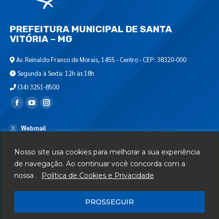
PREFEITURA MUNICIPAL DE SANTA
VITÓRIA – MG
Av. Reinaldo Franco de Morais, 1455 - Centro - CEP: 38320-000
Segunda à Sexta: 12h às 18h
(34) 3251-8500
Encontre-nos em:
Webmail
Departamento de T.I.
Nosso site usa cookies para melhorar a sua experiência
Serviços
de navegação. Ao continuar você concorda com a
nossa .
Política de Cookies e Privacidade
Telefones Úteis
Mapa do Site
PROSSEGUIR