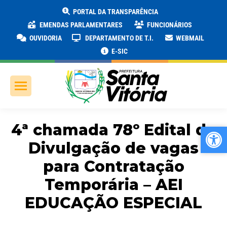
PORTAL DA TRANSPARÊNCIA
EMENDAS PARLAMENTARES
FUNCIONÁRIOS
OUVIDORIA
DEPARTAMENTO DE T.I.
WEBMAIL
E-SIC
4ª chamada 78º Edital de
Ab
Ab
Divulgação de vagas
para Contratação
Temporária – AEI
EDUCAÇÃO ESPECIAL