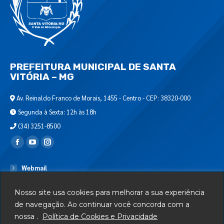
PREFEITURA MUNICIPAL DE SANTA
VITÓRIA – MG
Av. Reinaldo Franco de Morais, 1455 - Centro - CEP: 38320-000
Segunda à Sexta: 12h às 18h
(34) 3251-8500
Encontre-nos em:
Webmail
Departamento de T.I.
Nosso site usa cookies para melhorar a sua experiência
Serviços
de navegação. Ao continuar você concorda com a
nossa .
Política de Cookies e Privacidade
Telefones Úteis