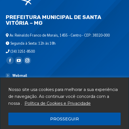
PREFEITURA MUNICIPAL DE SANTA
VITÓRIA – MG
Av. Reinaldo Franco de Morais, 1455 - Centro - CEP: 38320-000
Segunda à Sexta: 12h às 18h
(34) 3251-8500
Encontre-nos em:
Webmail
Departamento de T.I.
Nosso site usa cookies para melhorar a sua experiência
Serviços
de navegação. Ao continuar você concorda com a
nossa .
Política de Cookies e Privacidade
Telefones Úteis
Mapa do Site
PROSSEGUIR