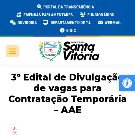
PORTAL DA TRANSPARÊNCIA
EMENDAS PARLAMENTARES
FUNCIONÁRIOS
OUVIDORIA
DEPARTAMENTO DE T.I.
WEBMAIL
E-SIC
3º Edital de Divulgação
Ab
Ab
de vagas para
Contratação Temporária
– AAE