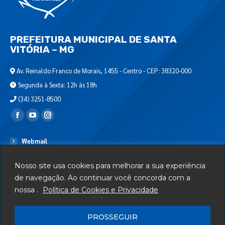
PREFEITURA MUNICIPAL DE SANTA
VITÓRIA – MG
Av. Reinaldo Franco de Morais, 1455 - Centro - CEP: 38320-000
Segunda à Sexta: 12h às 18h
(34) 3251-8500
Encontre-nos em:
Webmail
Departamento de T.I.
Nosso site usa cookies para melhorar a sua experiência
Serviços
de navegação. Ao continuar você concorda com a
nossa .
Política de Cookies e Privacidade
Telefones Úteis
Mapa do Site
PROSSEGUIR