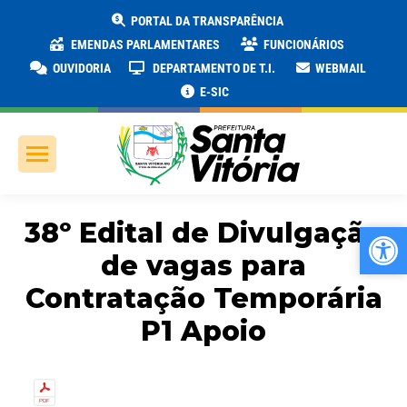
PORTAL DA TRANSPARÊNCIA
EMENDAS PARLAMENTARES
FUNCIONÁRIOS
OUVIDORIA
DEPARTAMENTO DE T.I.
WEBMAIL
E-SIC
38º Edital de Divulgação
Ab
Ab
de vagas para
Contratação Temporária
P1 Apoio