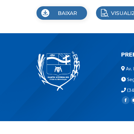
BAIXAR
VISUALI
PRE
Av. 
Seg
(34
Encon