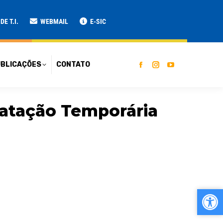
ATO
E T.I.
WEBMAIL
E-SIC
BLICAÇÕES
CONTATO
atação Temporária
Ab
Ab