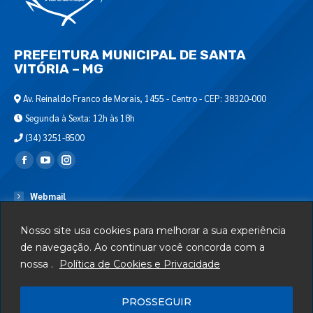
PREFEITURA MUNICIPAL DE SANTA
VITÓRIA – MG
Av. Reinaldo Franco de Morais, 1455 - Centro - CEP: 38320-000
Segunda à Sexta: 12h às 18h
(34) 3251-8500
Encontre-nos em:
Webmail
Departamento de T.I.
Nosso site usa cookies para melhorar a sua experiência
Serviços
de navegação. Ao continuar você concorda com a
nossa .
Política de Cookies e Privacidade
Telefones Úteis
Mapa do Site
PROSSEGUIR