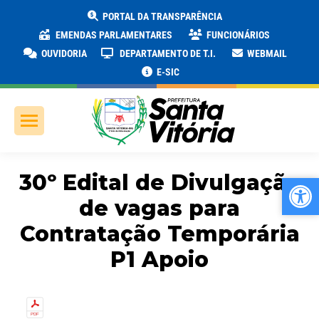
PORTAL DA TRANSPARÊNCIA
EMENDAS PARLAMENTARES
FUNCIONÁRIOS
OUVIDORIA
DEPARTAMENTO DE T.I.
WEBMAIL
E-SIC
30º Edital de Divulgação
Ab
Ab
de vagas para
Contratação Temporária
P1 Apoio