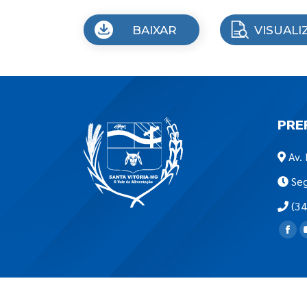
BAIXAR
VISUALI
PRE
Av. 
Seg
(34
Encon