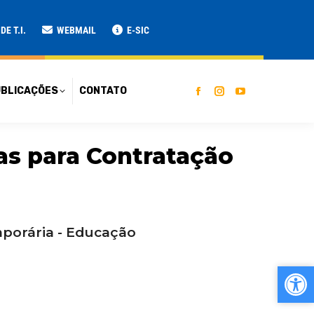
ATO
E T.I.
WEBMAIL
E-SIC
BLICAÇÕES
CONTATO
as para Contratação
mporária - Educação
Ab
Ab