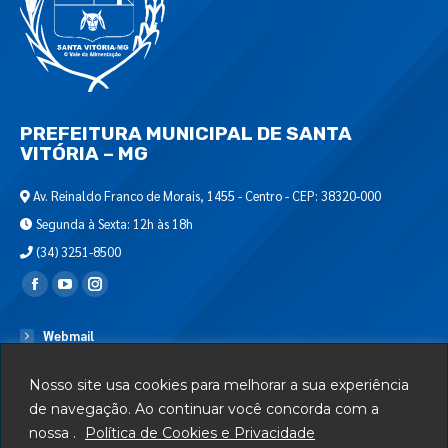
PREFEITURA MUNICIPAL DE SANTA
VITÓRIA – MG
Av. Reinaldo Franco de Morais, 1455 - Centro - CEP: 38320-000
Segunda à Sexta: 12h às 18h
(34) 3251-8500
Encontre-nos em:
Webmail
Departamento de T.I.
Nosso site usa cookies para melhorar a sua experiência
Serviços
de navegação. Ao continuar você concorda com a
nossa .
Política de Cookies e Privacidade
Telefones Úteis