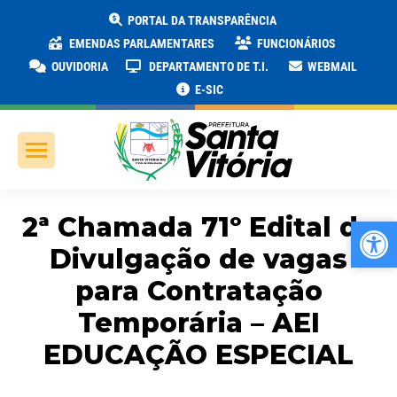
PORTAL DA TRANSPARÊNCIA
EMENDAS PARLAMENTARES
FUNCIONÁRIOS
OUVIDORIA
DEPARTAMENTO DE T.I.
WEBMAIL
E-SIC
2ª Chamada 71º Edital de
Ab
Ab
Divulgação de vagas
para Contratação
Temporária – AEI
EDUCAÇÃO ESPECIAL