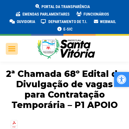
PORTAL DA TRANSPARÊNCIA
EMENDAS PARLAMENTARES
FUNCIONÁRIOS
OUVIDORIA
DEPARTAMENTO DE T.I.
WEBMAIL
E-SIC
2ª Chamada 68º Edital de
Ab
Ab
Divulgação de vagas
para Contratação
Temporária – P1 APOIO