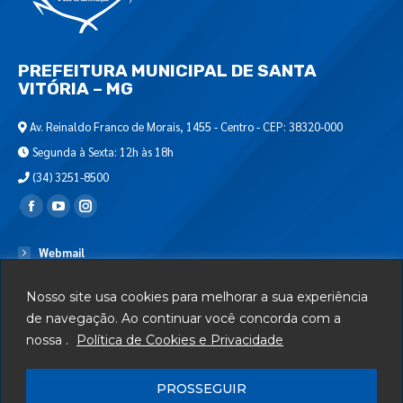
PREFEITURA MUNICIPAL DE SANTA
VITÓRIA – MG
Av. Reinaldo Franco de Morais, 1455 - Centro - CEP: 38320-000
Segunda à Sexta: 12h às 18h
(34) 3251-8500
Encontre-nos em:
Webmail
Departamento de T.I.
Nosso site usa cookies para melhorar a sua experiência
Serviços
de navegação. Ao continuar você concorda com a
nossa .
Política de Cookies e Privacidade
Telefones Úteis
Mapa do Site
PROSSEGUIR