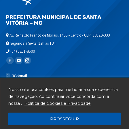
PREFEITURA MUNICIPAL DE SANTA
VITÓRIA – MG
Av. Reinaldo Franco de Morais, 1455 - Centro - CEP: 38320-000
Segunda à Sexta: 12h às 18h
(34) 3251-8500
Encontre-nos em:
Webmail
Departamento de T.I.
Nosso site usa cookies para melhorar a sua experiência
Serviços
de navegação. Ao continuar você concorda com a
nossa .
Política de Cookies e Privacidade
Telefones Úteis
Mapa do Site
PROSSEGUIR