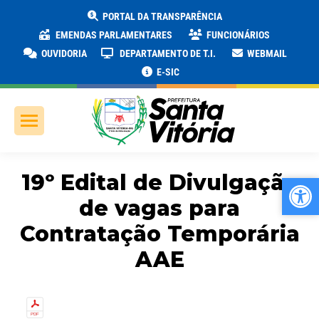
PORTAL DA TRANSPARÊNCIA
EMENDAS PARLAMENTARES
FUNCIONÁRIOS
OUVIDORIA
DEPARTAMENTO DE T.I.
WEBMAIL
E-SIC
19º Edital de Divulgação
Ab
Ab
de vagas para
Contratação Temporária
AAE