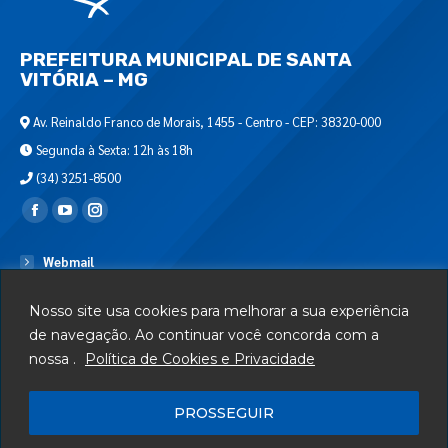
PREFEITURA MUNICIPAL DE SANTA
VITÓRIA – MG
Av. Reinaldo Franco de Morais, 1455 - Centro - CEP: 38320-000
Segunda à Sexta: 12h às 18h
(34) 3251-8500
Encontre-nos em:
Webmail
Departamento de T.I.
Nosso site usa cookies para melhorar a sua experiência
Serviços
de navegação. Ao continuar você concorda com a
nossa .
Política de Cookies e Privacidade
Telefones Úteis
Mapa do Site
PROSSEGUIR