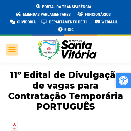
PORTAL DA TRANSPARÊNCIA
EMENDAS PARLAMENTARES
FUNCIONÁRIOS
OUVIDORIA
DEPARTAMENTO DE T.I.
WEBMAIL
E-SIC
11º Edital de Divulgação
Ab
Ab
de vagas para
Contratação Temporária
PORTUGUÊS