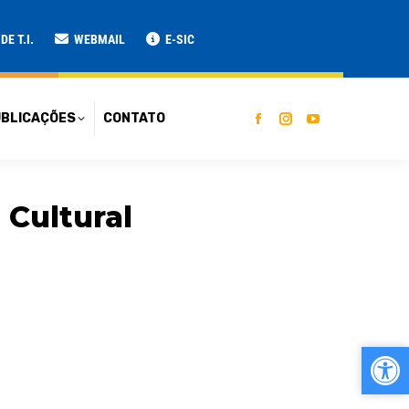
ATO
E T.I.
WEBMAIL
E-SIC
BLICAÇÕES
CONTATO
 Cultural
Ab
Ab