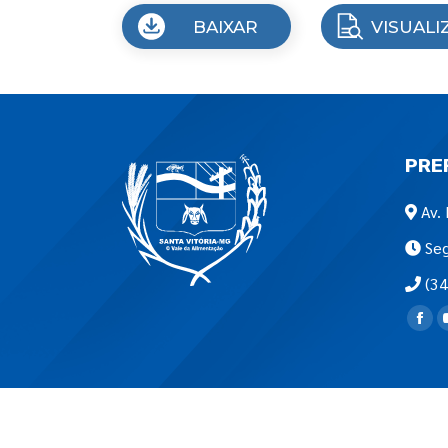
BAIXAR
VISUALI
PRE
Av. 
Seg
(34
Encon