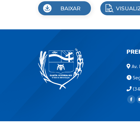
BAIXAR
VISUALI
PRE
Av. 
Seg
(34
Encon