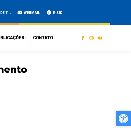
ATO
E T.I.
WEBMAIL
E-SIC
BLICAÇÕES
CONTATO
amento
Ab
Ab