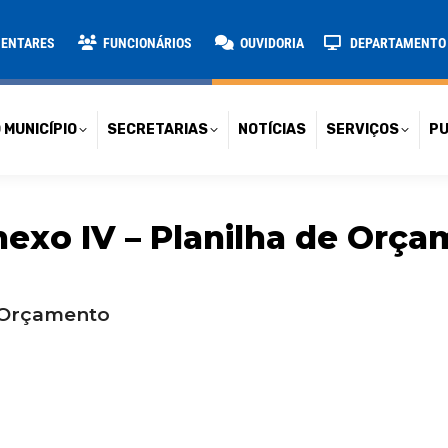
TARIAS
NOTÍCIAS
SERVIÇOS
PUBLICAÇÕES
CONT
MENTARES
FUNCIONÁRIOS
OUVIDORIA
DEPARTAMENTO D
 MUNICÍPIO
SECRETARIAS
NOTÍCIAS
SERVIÇOS
PU
exo IV – Planilha de Orç
e Orçamento