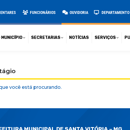
TARIAS
NOTÍCIAS
SERVIÇOS
PUBLICAÇÕES
CONT
MENTARES
FUNCIONÁRIOS
OUVIDORIA
DEPARTAMENTO D
 MUNICÍPIO
SECRETARIAS
NOTÍCIAS
SERVIÇOS
PU
tágio
que você está procurando.
FEITURA MUNICIPAL DE SANTA VITÓRIA – MG