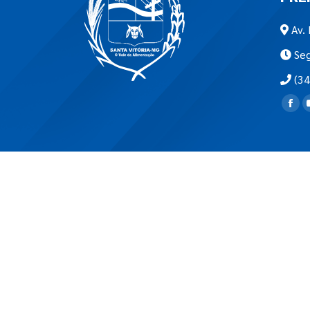
Av. 
Seg
(34
Encon