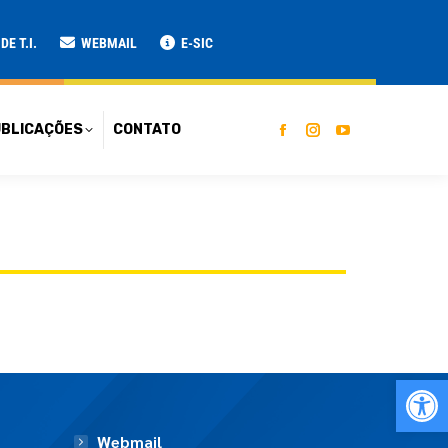
ATO
E T.I.
WEBMAIL
E-SIC
BLICAÇÕES
CONTATO
Ab
Webmail