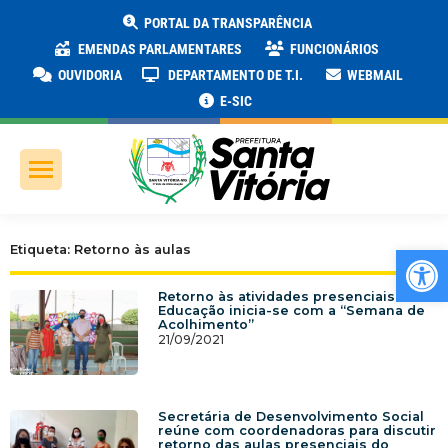
PORTAL DA TRANSPARÊNCIA
EMENDAS PARLAMENTARES
FUNCIONÁRIOS
OUVIDORIA
DEPARTAMENTO DE T.I.
WEBMAIL
E-SIC
Ab
Etiqueta: Retorno às aulas
Retorno às atividades presenciais na
Educação inicia-se com a “Semana de
Acolhimento”
21/09/2021
Secretária de Desenvolvimento Social
reúne com coordenadoras para discutir
retorno das aulas presenciais do