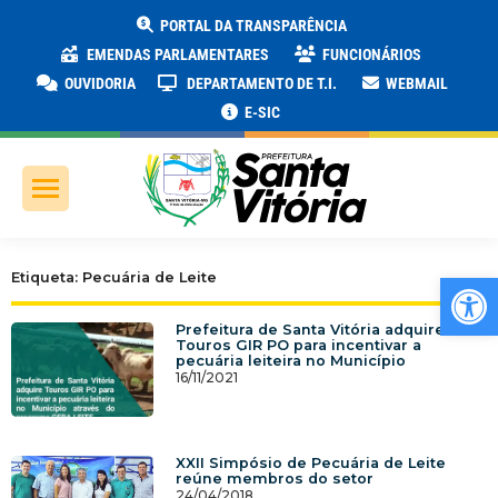
PORTAL DA TRANSPARÊNCIA
EMENDAS PARLAMENTARES
FUNCIONÁRIOS
OUVIDORIA
DEPARTAMENTO DE T.I.
WEBMAIL
E-SIC
Ab
Etiqueta: Pecuária de Leite
Prefeitura de Santa Vitória adquire
Touros GIR PO para incentivar a
pecuária leiteira no Município
16/11/2021
XXII Simpósio de Pecuária de Leite
reúne membros do setor
24/04/2018