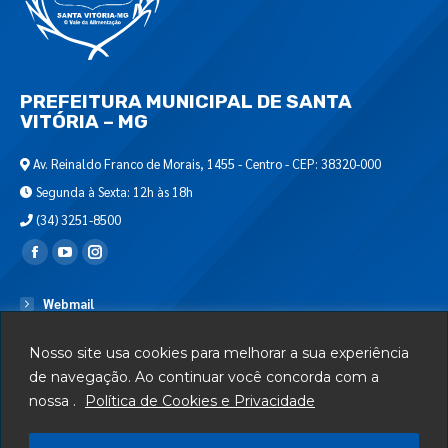
PREFEITURA MUNICIPAL DE SANTA
VITÓRIA – MG
Av. Reinaldo Franco de Morais, 1455 - Centro - CEP: 38320-000
Segunda à Sexta: 12h às 18h
(34) 3251-8500
Encontre-nos em:
Webmail
Departamento de T.I.
Nosso site usa cookies para melhorar a sua experiência
Serviços
de navegação. Ao continuar você concorda com a
nossa .
Política de Cookies e Privacidade
Telefones Úteis
Mapa do Site