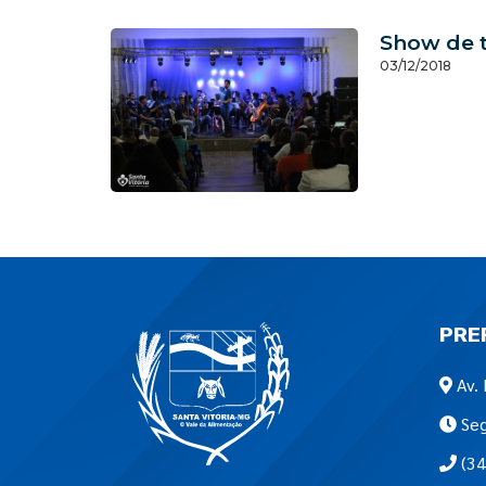
Show de t
03/12/2018
PRE
Av. 
Seg
(34