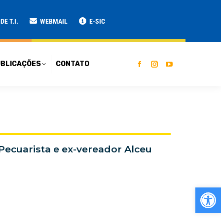
ATO
E T.I.
WEBMAIL
E-SIC
BLICAÇÕES
CONTATO
 Pecuarista e ex-vereador Alceu
Ab