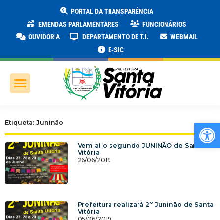
PORTAL DA TRANSPARÊNCIA
EMENDAS PARLAMENTARES
FUNCIONÁRIOS
OUVIDORIA
DEPARTAMENTO DE T.I.
WEBMAIL
E-SIC
Ab
Etiqueta: Juninão
Vem aí o segundo JUNINÃO de Santa
Vitória
26/06/2019
Prefeitura realizará 2º Juninão de Santa
Vitória
05/06/2019