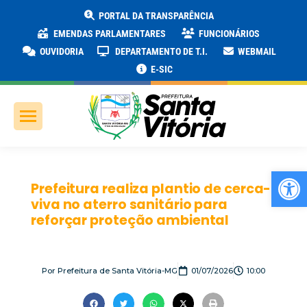
PORTAL DA TRANSPARÊNCIA
EMENDAS PARLAMENTARES
FUNCIONÁRIOS
OUVIDORIA
DEPARTAMENTO DE T.I.
WEBMAIL
E-SIC
Ab
Prefeitura realiza plantio de cerca-
viva no aterro sanitário para
reforçar proteção ambiental
Por
Prefeitura de Santa Vitória-MG
01/07/2026
10:00