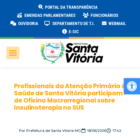
PORTAL DA TRANSPARÊNCIA
EMENDAS PARLAMENTARES
FUNCIONÁRIOS
OUVIDORIA
DEPARTAMENTO DE T.I.
WEBMAIL
E-SIC
Ab
Profissionais da Atenção Primária à
Saúde de Santa Vitória participam
de Oficina Macrorregional sobre
Insulinoterapia no SUS
Por
Prefeitura de Santa Vitória-MG
18/06/2026
17:42