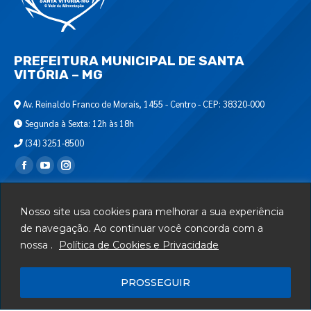
PREFEITURA MUNICIPAL DE SANTA
VITÓRIA – MG
Av. Reinaldo Franco de Morais, 1455 - Centro - CEP: 38320-000
Segunda à Sexta: 12h às 18h
(34) 3251-8500
Encontre-nos em:
Webmail
Nosso site usa cookies para melhorar a sua experiência
Departamento de T.I.
de navegação. Ao continuar você concorda com a
nossa .
Política de Cookies e Privacidade
Serviços
Telefones Úteis
PROSSEGUIR
Mapa do Site