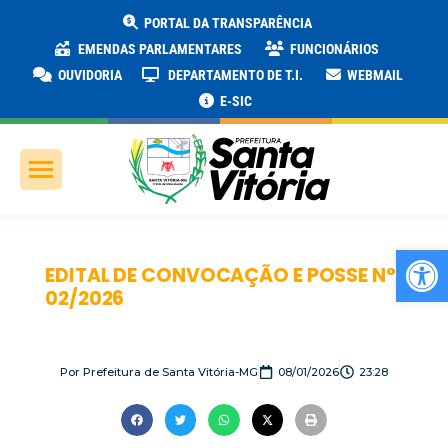
PORTAL DA TRANSPARÊNCIA
EMENDAS PARLAMENTARES
FUNCIONÁRIOS
OUVIDORIA
DEPARTAMENTO DE T.I.
WEBMAIL
E-SIC
Ab
EDITAL DE CONVOCAÇÃO E POSSE N°
02/2026
Por
Prefeitura de Santa Vitória-MG
08/01/2026
23:28