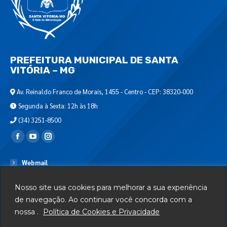
PREFEITURA MUNICIPAL DE SANTA
VITÓRIA – MG
Av. Reinaldo Franco de Morais, 1455 - Centro - CEP: 38320-000
Segunda à Sexta: 12h às 18h
(34) 3251-8500
Encontre-nos em:
Webmail
Departamento de T.I.
Nosso site usa cookies para melhorar a sua experiência
Serviços
de navegação. Ao continuar você concorda com a
nossa .
Política de Cookies e Privacidade
Telefones Úteis