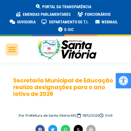
PORTAL DA TRANSPARÊNCIA
EMENDAS PARLAMENTARES
FUNCIONÁRIOS
OUVIDORIA
DEPARTAMENTO DE T.I.
WEBMAIL
E-SIC
Ab
Secretaria Municipal de Educação
realiza designações para o ano
letivo de 2026
Por
Prefeitura de Santa Vitória-MG
18/12/2025
11:49