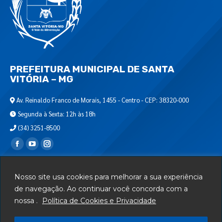
PREFEITURA MUNICIPAL DE SANTA
VITÓRIA – MG
Av. Reinaldo Franco de Morais, 1455 - Centro - CEP: 38320-000
Segunda à Sexta: 12h às 18h
(34) 3251-8500
Encontre-nos em:
Webmail
Nosso site usa cookies para melhorar a sua experiência
Departamento de T.I.
de navegação. Ao continuar você concorda com a
nossa .
Política de Cookies e Privacidade
Serviços
Telefones Úteis