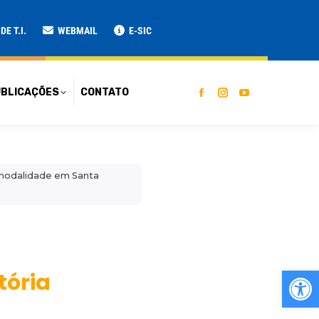
ATO
E T.I.
WEBMAIL
E-SIC
BLICAÇÕES
CONTATO
 modalidade em Santa
Ab
tória