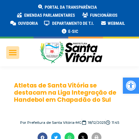
PORTAL DA TRANSPARÊNCIA
EMENDAS PARLAMENTARES
FUNCIONÁRIOS
OUVIDORIA
DEPARTAMENTO DE T.I.
WEBMAIL
E-SIC
Ab
Atletas de Santa Vitória se
destacam na Liga Integração de
Handebol em Chapadão do Sul
Por
Prefeitura de Santa Vitória-MG
18/12/2025
11:45