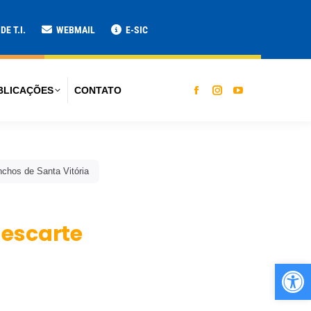
TO
E T.I.
WEBMAIL
E-SIC
BLICAÇÕES
CONTATO
nchos de Santa Vitória
descarte
Ab