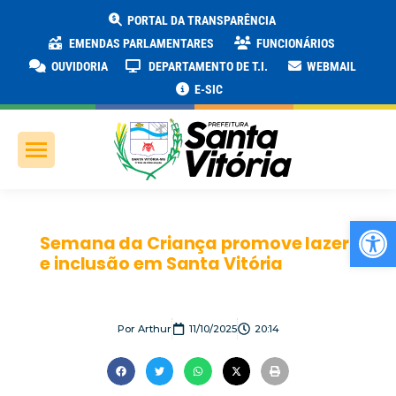
PORTAL DA TRANSPARÊNCIA
EMENDAS PARLAMENTARES
FUNCIONÁRIOS
OUVIDORIA
DEPARTAMENTO DE T.I.
WEBMAIL
E-SIC
Ab
Semana da Criança promove lazer
e inclusão em Santa Vitória
Por
Arthur
11/10/2025
20:14