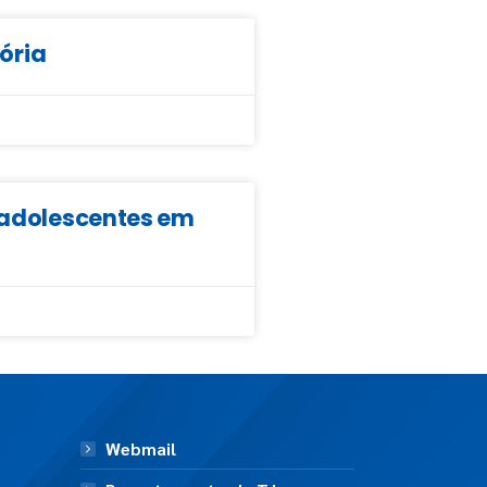
tória
e adolescentes em
Webmail