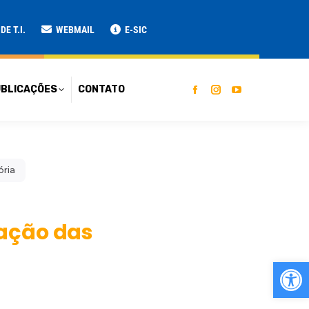
ATO
E T.I.
WEBMAIL
E-SIC
BLICAÇÕES
CONTATO
ória
ração das
Ab