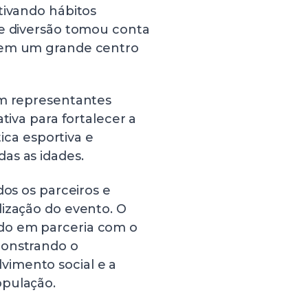
tivando hábitos
de diversão tomou conta
a em um grande centro
om representantes
tiva para fortalecer a
tica esportiva e
as as idades.
dos os parceiros e
lização do evento. O
do em parceria com o
monstrando o
imento social e a
opulação.